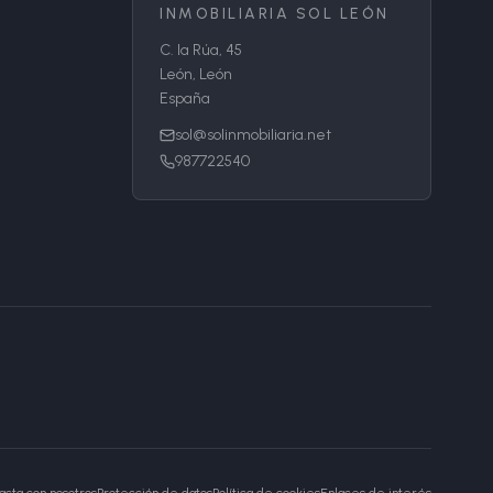
INMOBILIARIA SOL LEÓN
C. la Rúa, 45
León, León
España
sol@solinmobiliaria.net
987722540