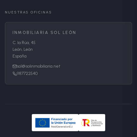
NUESTRAS OFICINAS
INMOBILIARIA SOL LEÓN
C. la Rúa, 45
León, León
España
sol@solinmobiliaria.net
987722540