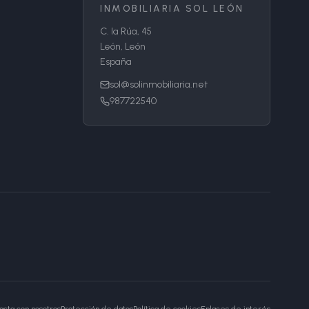
INMOBILIARIA SOL LEÓN
C. la Rúa, 45
León, León
España
sol@solinmobiliaria.net
987722540