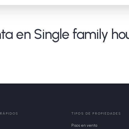
a en Single family ho
 RÁPIDOS
TIPOS DE PROPIEDADES
Pisos en venta