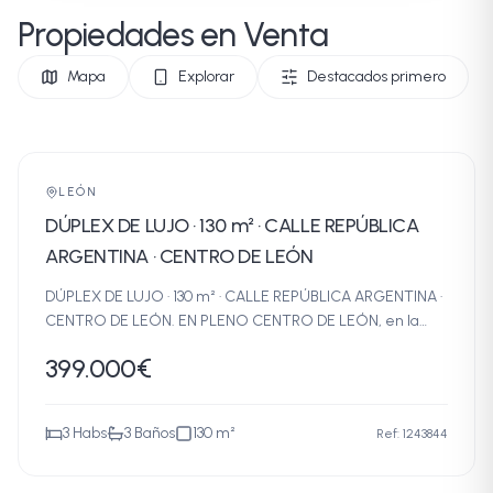
Propiedades en Venta
Mapa
Explorar
Destacados primero
DÚPLEX
VENTA
LEÓN
DÚPLEX DE LUJO · 130 m² · CALLE REPÚBLICA
ARGENTINA · CENTRO DE LEÓN
DÚPLEX DE LUJO · 130 m² · CALLE REPÚBLICA ARGENTINA ·
CENTRO DE LEÓN. EN PLENO CENTRO DE LEÓN, en la
codiciada CALLE REPÚBLICA ARGENTINA, se encuentra
399.000
€
este exclusivo DÚPLEX DE 130 METROS, con calidades de
lujo y estado de conservación excelente. Una vivienda
única para quienes buscan diseño contemporáneo,
3
Habs
3
Baños
130
m²
Ref:
1243844
tecnología y máximo confort en una ubicación privilegiada.
DISTRIBUCIÓN:-.Planta principal: - Espectacular **Salón
diáfano** con tres grandes ventanales de suelo a techo y