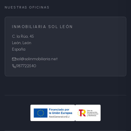
NUESTRAS OFICINAS
INMOBILIARIA SOL LEÓN
C. la Rúa, 45
León, León
España
sol@solinmobiliaria.net
987722540